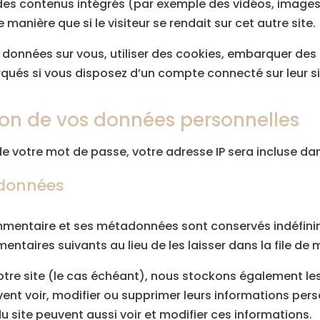
e des contenus intégrés (par exemple des vidéos, images,
anière que si le visiteur se rendait sur cet autre site.
données sur vous, utiliser des cookies, embarquer des ou
ués si vous disposez d’un compte connecté sur leur s
sion de vos données personnelles
e votre mot de passe, votre adresse IP sera incluse dans 
 données
ommentaire et ses métadonnées sont conservés indéfini
aires suivants au lieu de les laisser dans la file de 
notre site (le cas échéant), nous stockons également l
vent voir, modifier ou supprimer leurs informations per
du site peuvent aussi voir et modifier ces informations.